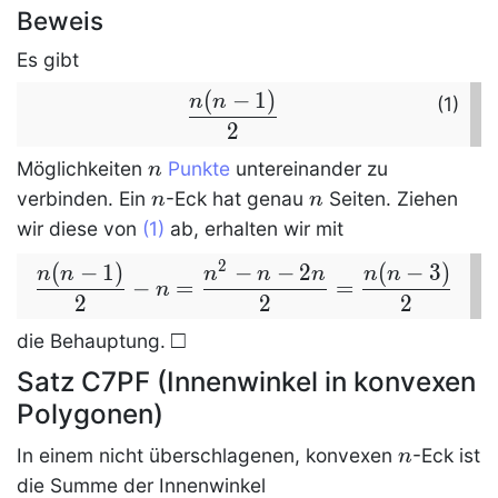
Beweis
Es gibt
(
−
1
)
\dfrac
n
n
(1)
{n(n-
2
1)} 2
n
Möglichkeiten
Punkte
untereinander zu
n
n
n
verbinden. Ein
-Eck hat genau
Seiten. Ziehen
n
n
wir diese von
(1)
ab, erhalten wir mit
2
(
−
1
)
−
−
2
(
−
3
)
\dfrac
n
n
n
n
n
n
n
−
=
=
n
{n(n-1)}
2
2
2
2-
\qed
□
die Behauptung.
n=\dfrac
Satz C7PF (Innenwinkel in konvexen
{n^2-n
Polygonen)
-2n} 2=
\dfrac
n
In einem nicht überschlagenen, konvexen
-Eck ist
n
{n(n-3)}
die Summe der Innenwinkel
2