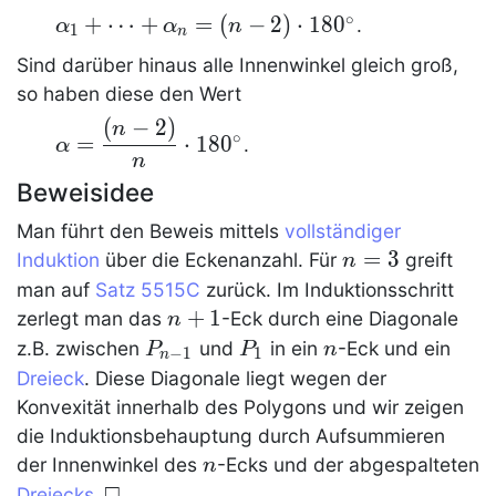
∘
\alpha_1+\dots
+
⋯
+
=
(
−
2
)
⋅
1
8
0
.
α
α
n
1
n
+\alpha_n = (n
Sind darüber hinaus alle Innenwinkel gleich groß,
- 2) \cdot
so haben diese den Wert
180^\circ
(
−
2
)
\alpha =
n
∘
=
⋅
1
8
0
.
α
\dfrac{(n
n
- 2)}{n}
Beweisidee
\cdot
Man führt den Beweis mittels
vollständiger
180^\circ
n=3
=
3
Induktion
über die Eckenanzahl. Für
greift
n
man auf
Satz 5515C
zurück. Im Induktionsschritt
n+1
+
1
zerlegt man das
-Eck durch eine
Diagonale
n
P_{n-
P_1
n
z.B. zwischen
und
in ein
-Eck und ein
P
P
n
−
1
1
n
1}
Dreieck
. Diese
Diagonale
liegt wegen der
Konvexität innerhalb des
Polygons
und wir zeigen
die Induktionsbehauptung durch Aufsummieren
n
der Innenwinkel des
-Ecks und der abgespalteten
n
\qed
□
Dreiecks
.