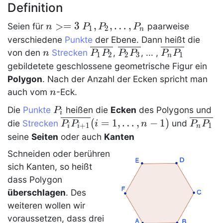
Definition
n>=3
>
=
3
P_1,
,
,
…
,
Seien für
paarweise
n
P
P
P
1
2
n
P_2,
verschiedene
Punkte
der Ebene. Dann heißt die
\ldots
n
\nohtml
\nohtml
\nohtml
von den
Strecken
,
, ... ,
n
P
P
P
P
P
P
1
2
2
3
1
n
, P_n
\ovl{P_1P_2}
\ovl{P_2P_3}
\ovl{P_nP_1
gebildetete geschlossene geometrische Figur ein
Polygon
. Nach der Anzahl der Ecken spricht man
n
auch vom
-Eck.
n
P_i
Die
Punkte
heißen die
Ecken
des
Polygons
und
P
i
\overline {P_i
(
=
1
,
…
,
−
1
)
\overli
die
Strecken
und
P
P
i
n
P
P
+
1
1
i
i
n
P_{i+1}}
{ P_n
seine
Seiten
oder auch
Kanten
\braceNT{i=1,
P_1 }
Schneiden oder berühren
\ldots, n-1 }
sich Kanten, so heißt
dass
Polygon
überschlagen
. Des
weiteren wollen wir
voraussetzen, dass drei