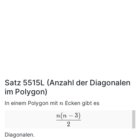
Satz 5515L (Anzahl der Diagonalen
im Polygon)
n
In einem
Polygon
mit
Ecken gibt es
n
(
−
3
)
\dfrac
n
n
{n(n-
2
3)} 2
Diagonalen
.