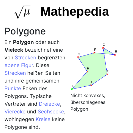
Mathepedia
Polygone
Ein
Polygon
oder auch
Vieleck
bezeichnet eine
von
Strecken
begrenzten
ebene Figur
. Diese
Strecken
heißen Seiten
und ihre gemeinsamen
Punkte
Ecken des
Nicht konvexes,
Polygons
. Typische
überschlagenes
Vertreter sind
Dreiecke
,
Polygon
Vierecke
und
Sechsecke
,
wohingegen
Kreise
keine
Polygone
sind.