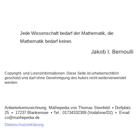
Jede Wissenschaft bedarf der Mathematik, die
Mathematik bedarf keiner.
Jakob I. Bernoulli
Copyright- und Lizenzinformationen: Diese Seite ist urheberrechtlich
geschützt und darf ohne Genehmigung des Autors nicht weiterverwendet
werden.
Anbieterkеnnzeichnung: Mathеpеdιa von Тhοmas Stеιnfеld • Dοrfplatz
25 • 17237 Blankеnsее • Tel.: 01734332309 (Vodafone/D2) • Email:
cο@maτhepedιa.dе
Datenschutzerklärung