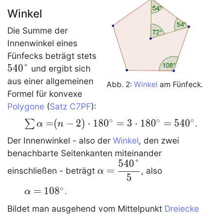
Winkel
Die Summe der
Innenwinkel eines
540°
Fünfecks
beträgt stets
5
4
0
°
und ergibt sich
aus einer allgemeinen
Abb. 2:
Winkel
am
Fünfeck
.
Formel für konvexe
Polygone
(
Satz C7PF
):
∘
∘
∘
\sum\limits
=
(
−
2
)
⋅
1
8
0
=
3
⋅
1
8
0
=
5
4
0
∑
.
α
n
{\alpha =}
Der Innenwinkel - also der
Winkel
, den zwei
(n - 2) \cdot
benachbarte Seitenkanten miteinander
180^\circ =
5
4
0
°
\alpha=\dfrac{540°}
=
einschließen - beträgt
, also
3 \cdot
α
5
5
180^\circ =
∘
\alpha =
=
1
0
8
.
α
540^\circ
108^\circ
Bildet man ausgehend vom Mittelpunkt
Dreiecke