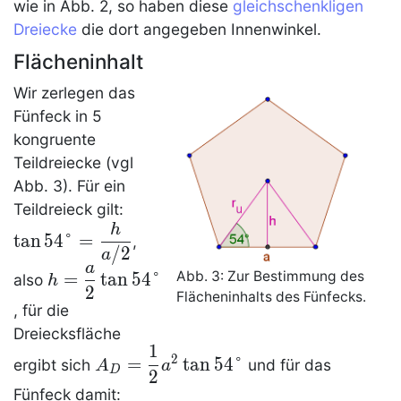
wie in Abb. 2, so haben diese
gleichschenkligen
Dreiecke
die dort angegeben Innenwinkel.
Flächeninhalt
Wir zerlegen das
Fünfeck
in 5
kongruente
Teildreiecke (vgl
Abb. 3). Für ein
\tan
Teildreieck gilt:
54°=\dfrac
h
tan
5
4
°
=
,
h { a /2}
/
2
a
a
h=\dfrac
Abb. 3: Zur Bestimmung des
=
tan
5
4
°
also
h
2
a 2\tan
Flächeninhalts des
Fünfecks
.
, für die
54°
Dreiecksfläche
1
A_D=\dfrac
2
=
tan
5
4
°
ergibt sich
und für das
A
a
D
2
{1} 2
Fünfeck
damit: