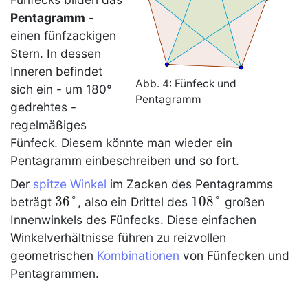
Pentagramm
-
einen fünfzackigen
Stern. In dessen
Inneren befindet
Abb. 4:
Fünfeck
und
sich ein - um 180°
Pentagramm
gedrehtes -
regelmäßiges
Fünfeck
. Diesem könnte man wieder ein
Pentagramm
einbeschreiben und so fort.
Der
spitze Winkel
im Zacken des Pentagramms
36°
3
6
°
108°
1
0
8
°
beträgt
, also ein Drittel des
großen
Innenwinkels des
Fünfecks
. Diese einfachen
Winkelverhältnisse führen zu reizvollen
geometrischen
Kombinationen
von
Fünfecken
und
Pentagrammen.