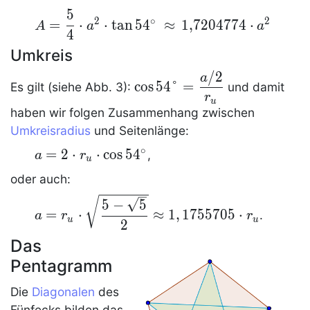
a^2\tan 54°
5
A= \dfrac{5}{4}
2
∘
2
=
⋅
⋅
tan
5
4
≈
1,7204774
⋅
A
a
a
4
\cdot a^2 \cdot \tan
54^\circ \,\approx\,
Umkreis
\text{1,7204774}\cdot
/
2
\cos
a
cos
5
4
°
=
a^2
Es gilt (siehe Abb. 3):
und damit
54°=\dfrac
r
u
haben wir folgen Zusammenhang zwischen
{a/ 2}
{r_u}
Umkreisradius
und Seitenlänge:
∘
a=2
=
2
⋅
⋅
cos
5
4
,
a
r
u
\cdot
oder auch:
r_u
a=r_u \cdot
5
−
5
\cdot
=
⋅
≈
1
,
1
7
5
5
7
0
5
⋅
.
a
r
r
\sqrt{\dfrac{5
u
u
\cos
2
- \sqrt{5}}
54^\circ
Das
{2}} \approx
Pentagramm
1,1755705\cdot
r_u
Die
Diagonalen
des
Fünfecks
bilden das