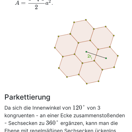
2
=
.
A
a
=\dfrac{3\cdot
2
\sqrt 3 }{2}
a^2
Parkettierung
120°
1
2
0
°
Da sich die Innenwinkel von
von 3
kongruenten - an einer Ecke zusammenstoßenden
360°
3
6
0
°
- Sechsecken zu
ergänzen, kann man die
Ebene mit regelmäßigen Sechsecken ückenlos