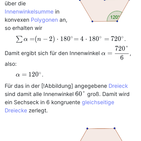
über die
Innenwinkelsumme
in
konvexen
Polygonen
an,
so erhalten wir
∘
∘
∘
\sum\limits
=
(
−
2
)
⋅
1
8
0
= 4
=
4
⋅
1
8
0
=
7
2
0
∑
.
α
n
{\alpha =}
\cdot
7
2
0
°
\alpha=\dfra
=
Damit ergibt sich für den Innenwinkel
,
α
(n - 2) \cdot
180^\circ
6
{720°} 6
180^\circ
=
also:
720^\circ
∘
\alpha =
=
1
2
0
.
α
120^\circ
Für das in der [!Abbildung] angegebene
Dreieck
60°
6
0
°
sind damit alle Innenwinkel
groß. Damit wird
ein
Sechseck
in 6 kongruente
gleichseitige
Dreiecke
zerlegt.