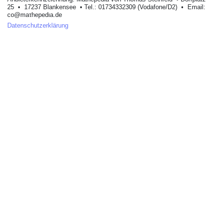
25 • 17237 Blankеnsее • Tel.: 01734332309 (Vodafone/D2) • Email:
cο@maτhepedιa.dе
Datenschutzerklärung