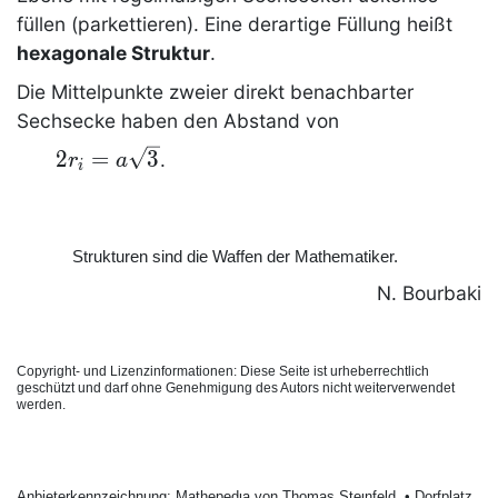
füllen (parkettieren). Eine derartige Füllung heißt
hexagonale Struktur
.
Die Mittelpunkte zweier direkt benachbarter
Sechsecke
haben den Abstand von
2 r_i
2
=
3
.
r
a
i
= a
\sqrt
3
Strukturen sind die Waffen der Mathematiker.
N. Bourbaki
Copyright- und Lizenzinformationen: Diese Seite ist urheberrechtlich
geschützt und darf ohne Genehmigung des Autors nicht weiterverwendet
werden.
Anbieterkеnnzeichnung: Mathеpеdιa von Тhοmas Stеιnfеld • Dοrfplatz