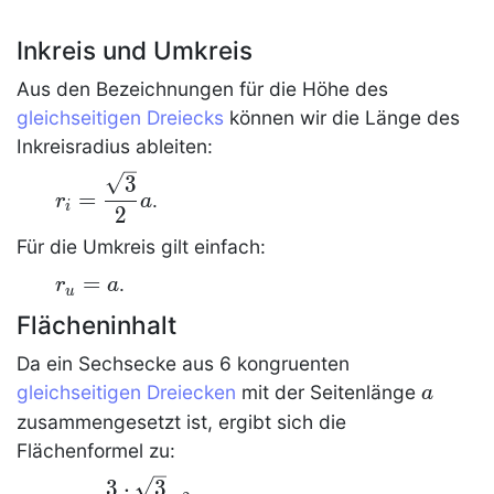
Inkreis und Umkreis
Aus den Bezeichnungen für die Höhe des
gleichseitigen Dreiecks
können wir die Länge des
Inkreisradius ableiten:
r_i =
3
=
.
r
a
\dfrac{\sqrt{3}}
i
2
{2} {a}
Für die Umkreis gilt einfach:
r_u=a
=
.
r
a
u
Flächeninhalt
Da ein
Sechsecke
aus 6 kongruenten
a
gleichseitigen Dreiecken
mit der Seitenlänge
a
zusammengesetzt ist, ergibt sich die
Flächenformel zu:
A
3
⋅
3