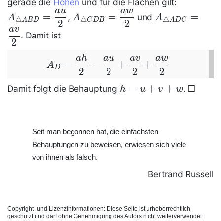
A_{\trian
gerade die
Höhen
und für die Flächen gilt:
a
u
a
w
ABD}=\d
A_{\triangle
A_{\triangle
=
=
=
,
und
A
A
A
△
△
△
A
B
D
C
D
B
A
D
C
2
2
CDB}=\dfrac{aw}2
ADC}=\dfrac
a
v
. Damit ist
2
a
h
a
u
a
v
a
w
A_D=\dfrac{ah}2=\dfrac{au}2+\dfr
=
=
+
+
A
D
2
2
2
2
h =
=
+
+
\qed
□
Damit folgt die Behauptung
.
h
u
v
w
u+v+w
Seit man begonnen hat, die einfachsten
Behauptungen zu beweisen, erwiesen sich viele
von ihnen als falsch.
Bertrand Russell
Copyright- und Lizenzinformationen: Diese Seite ist urheberrechtlich
geschützt und darf ohne Genehmigung des Autors nicht weiterverwendet