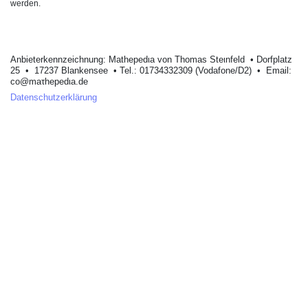
werden.
Anbieterkеnnzeichnung: Mathеpеdιa von Тhοmas Stеιnfеld • Dοrfplatz
25 • 17237 Blankеnsее • Tel.: 01734332309 (Vodafone/D2) • Email:
cο@maτhepedιa.dе
Datenschutzerklärung