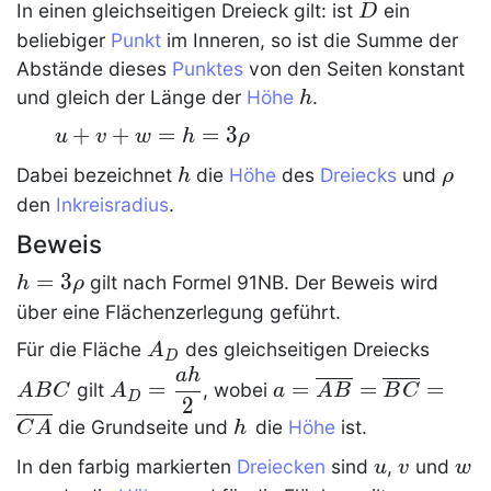
D
In einen
gleichseitigen Dreieck
gilt: ist
ein
D
beliebiger
Punkt
im Inneren, so ist die Summe der
Abstände dieses
Punktes
von den Seiten konstant
h
und gleich der Länge der
Höhe
.
h
u+v+w
+
+
=
=
3
u
v
w
h
ρ
= h =
h
\rho
Dabei bezeichnet
die
Höhe
des
Dreiecks
und
h
ρ
3\rho
den
Inkreisradius
.
Beweis
h =
=
3
gilt nach
Formel 91NB
. Der Beweis wird
h
ρ
3\rho
über eine Flächenzerlegung geführt.
A_D
ABC
Für die Fläche
des
gleichseitigen Dreiecks
A
D
a
h
A_D=\dfrac{ah}2
a=\overline{AB}=\o
=
=
=
=
gilt
, wobei
A
B
C
A
a
A
B
B
C
D
2
h\,
die Grundseite und
die
Höhe
ist.
C
A
h
u
v
w
In den farbig markierten
Dreiecken
sind
,
und
u
v
w