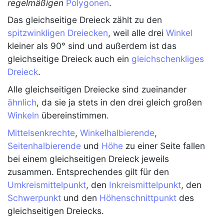
regelmäßigen
Polygonen
.
Das
gleichseitige Dreieck
zählt zu den
spitzwinkligen Dreiecken
, weil alle drei
Winkel
kleiner als 90° sind und außerdem ist das
gleichseitige Dreieck
auch ein
gleichschenkliges
Dreieck
.
Alle
gleichseitigen Dreiecke
sind zueinander
ähnlich
, da sie ja stets in den drei gleich großen
Winkeln
übereinstimmen.
Mittelsenkrechte
,
Winkelhalbierende
,
Seitenhalbierende
und
Höhe
zu einer Seite fallen
bei einem
gleichseitigen Dreieck
jeweils
zusammen. Entsprechendes gilt für den
Umkreismittelpunkt
, den
Inkreismittelpunkt
, den
Schwerpunkt
und den
Höhenschnittpunkt
des
gleichseitigen Dreiecks
.