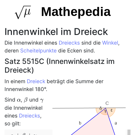
Mathepedia
Innenwinkel im Dreieck
Die
Innenwinkel
eines
Dreiecks
sind die
Winkel
,
deren
Scheitelpunkte
die Ecken sind.
Satz 5515C (Innenwinkelsatz im
Dreieck)
In einem
Dreieck
beträgt die Summe der
Innenwinkel
180°.
\alpha
\beta
\gamma
Sind
,
und
α
β
γ
die
Innenwinkel
eines
Dreiecks
,
so gilt: