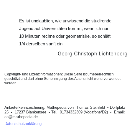
Es ist unglaublich, wie unwissend die studirende
Jugend auf Universitäten kommt, wenn ich nur
10 Minuten rechne oder geometrisire, so schläft
1/4 derselben sanft ein.
Georg Christoph Lichtenberg
Copyright- und Lizenzinformationen: Diese Seite ist urheberrechtlich
geschützt und darf ohne Genehmigung des Autors nicht weiterverwendet
werden.
Anbieterkеnnzeichnung: Mathеpеdιa von Тhοmas Stеιnfеld • Dοrfplatz
25 • 17237 Blankеnsее • Tel.: 01734332309 (Vodafone/D2) • Email:
cο@maτhepedιa.dе
Datenschutzerklärung