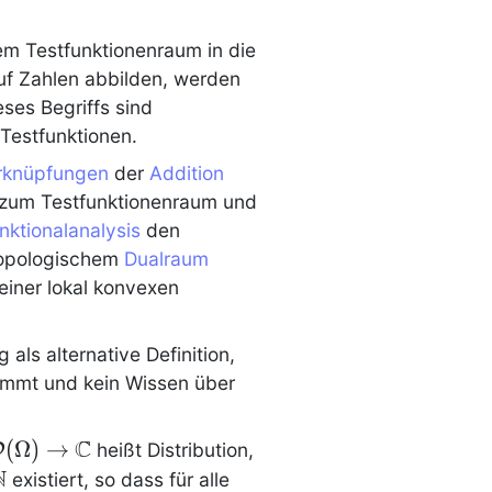
m Testfunktionenraum in die
f Zahlen abbilden, werden
eses Begriffs sind
 Testfunktionen.
rknüpfungen
der
Addition
zum Testfunktionenraum und
nktionalanalysis
den
opologischem
Dualraum
einer lokal konvexen
ls alternative Definition,
mmt und kein Wissen über
C
(
Ω
)
→
D
heißt
Distribution
,
thcal{D}
N
existiert, so dass für alle