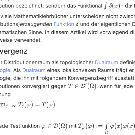
\textstyle
(
)
⋅
d
∫
bution
bezeichnet, sondern das Funktional
δ
x
x
\int\limits
viele Mathematiklehrbücher unterscheiden nicht zwisc
\delta(x)
\delta
ibutions)
erzeugenden
Funktion
und der eigentlichen
D
δ
\cdot
matischen Sinne. In diesem Artikel wird vorwiegend d
\mathrm{
weise verwendet.
vergenz
r Distributionenraum als topologischer
Dualraum
definie
ogie
. Als
Dualraum
eines lokalkonvexen Raums trägt e
ogie, die ihn mit folgendem Konvergenzbegriff ausstatt
′
T \in
∈
(
Ω
)
ibutionen
konvergiert gegen
D
, wenn für jede
T
\mathcal{D}'(\Omega)
hung
lim_{j
im
(
)
=
(
)
T
φ
T
φ
→
∞
j
j
to
infty}
\varphi\in\mathcal{D}
∈
(
Ω
)
\textstyle T_\varph
(
)
:
=
(
)
(
∫
jede Testfunktion
D
mit
φ
T
φ
φ
x
φ
x
_j(\phi)
φ
(\Omega)
\int\limits_{\Omeg
Ω
=