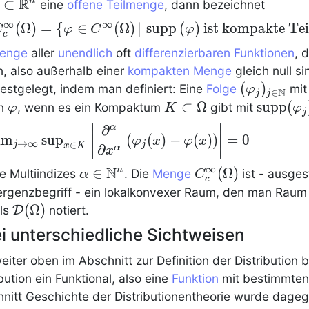
R
Omega
⊂
n
eine
offene Teilmenge
, dann bezeichnet
subset
∞
∞
_c^{\infty}(\Omega) = \{ \phi \in
(
Ω
)
=
{
∈
(
Ω
)
∣
s
u
p
p
(
)
i
s
t
k
o
m
p
a
k
t
e
T
e
i
C
φ
C
φ
c
R^n
^{\infty}(\Omega) \,|\,
enge
aller
unendlich
oft
differenzierbaren Funktionen
, 
operatorname{supp}\,(\phi)
, also außerhalb einer
kompakten Menge
gleich null s
mathrm{~ist~kompakte~Teilmenge~von~}
(\phi_j)_{
(
)
festgelegt, indem man definiert: Eine
Folge
mi
φ
N
∈
j
j
\Omega \}
\mathbb{
\phi
K
⊂
Ω
\operat
s
u
p
p
(
n
, wenn es ein Kompaktum
gibt mit
φ
K
φ
j
\subset
(\phi_j)
∣
∣
∂
α
lim_{j \rightarrow
∣
∣
im
sup
(
(
)
−
(
)
)
=
0
\Omega
φ
x
φ
x
∣
∣
→
∞
∈
j
j
infty} \sup_{x\in K}
x
K
∂
α
x
∣
∣
left|
N
∞
\alpha
∈
C_c^\infty(\Ome
(
Ω
)
n
le Multiindizes
. Die
Menge
ist - ausges
α
C
c
dfrac{\partial^\alpha}
\in
rgenzbegriff - ein lokalkonvexer Raum, den man Raum 
\partial x^\alpha}
\N^n
{\mathcal
(
Ω
)
ls
D
notiert.
left( \phi_j (x) -
D}
i unterschiedliche Sichtweisen
phi(x) \right) \right| =
(\Omega)
eiter oben im Abschnitt zur Definition der
Distribution
b
bution
ein Funktional, also eine
Funktion
mit bestimmten
nitt Geschichte der Distributionentheorie wurde dage