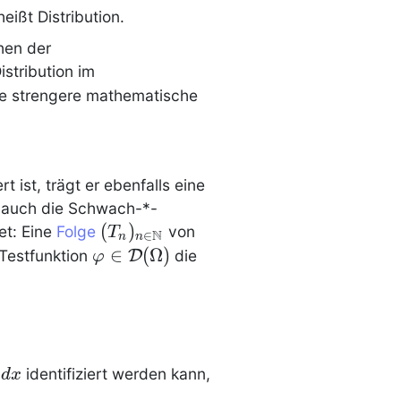
\int\limits
heißt
Distribution
.
\delta(x)
hen der
\phi(x)
istribution
im
\mathrm{d}x
ie strengere mathematische
d}x
rt ist, trägt er ebenfalls eine
r auch die Schwach-*-
(T_n)_{n
(
)
et: Eine
Folge
von
T
N
∈
n
n
\in \N}
\phi \in
∈
(
Ω
)
 Testfunktion
D
die
φ
\mathcal{D}
(\Omega)
i(\phi) :=
)
identifiziert werden kann,
d
x
a}\varphi(x)\phi(x)dx