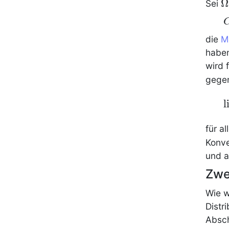
\
Ω
Sei
\
C
\
C
die
M
\
haben
\
wird 
gege
\
l
\
\
für al
\
Konve
{
und a
\
Zwe
\
0
Wie w
Distri
Absch