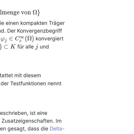
l
m
e
n
g
e
v
o
n
Ω
}
die einen kompakten Träger
ind. Der Konvergenzbegriff
∞
j\in
\phi_j \in
∈
(
Ω
)
t
konvergiert
φ
C
j
c
N}}
C_c^\infty(\Omega)
orname{supp}
)
⊂
j
für alle
und
K
j
 \subset K
ga)
tattet mit diesem
der Testfunktionen nennt
eschrieben, ist eine
 Zusatzeigenschaften. Im
gen gesagt, dass die
Delta-