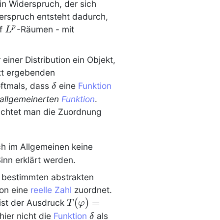
ein Widerspruch, der sich
derspruch entsteht dadurch,
L^p
p
uf
-Räumen - mit
L
r einer
Distribution
ein Objekt,
xt ergebenden
\delta
oftmals, dass
eine
Funktion
δ
allgemeinerten
Funktion
.
rachtet man die Zuordnung
h im Allgemeinen keine
Sinn erklärt werden.
 bestimmten abstrakten
ion eine
reelle Zahl
zuordnet.
\textstyle
(
)
=
 ist der Ausdruck
T
φ
T(\phi) =
\delta
hier nicht die
Funktion
als
δ