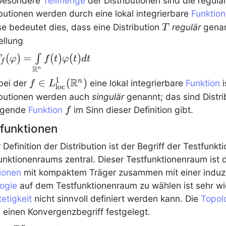
 besondere
Teilmenge
der
Distributionen
sind die regulä
ibutionen
werden durch eine lokal integrierbare
Funktion
T
se bedeutet dies, dass eine
Distribution
regulär
genan
T
ellung
_f(\phi) =
(
)
=
(
)
(
)
∫
T
φ
f
t
φ
t
d
t
f
R
int\limits_{\R^n}
n
R
1
f\in
∈
(
)
(t) \phi(t) dt
n
 bei der
eine lokal integrierbare
Funktion
i
f
L
l
o
c
L^1_\mathrm{loc}
ibutionen
werden auch
singulär
genannt; das sind
Distr
(\R^n)
f
ugende
Funktion
im Sinn dieser Definition gibt.
f
funktionen
r Definition der
Distribution
ist der Begriff der Testfunk
unktionenraums zentral. Dieser Testfunktionenraum ist 
ionen
mit kompaktem Träger zusammen mit einer induz
ogie
auf dem Testfunktionenraum zu wählen ist sehr wich
tetigkeit
nicht sinnvoll definiert werden kann. Die
Topol
 einen Konvergenzbegriff festgelegt.