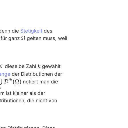
mega)
\C
 denn die
Stetigkeit
des
\Omega
Ω
t für ganz
gelten muss, weil
K
k
dieselbe Zahl
gewählt
K
k
enge
der
Distributionen
der
′
 \mathcal{D}'_F(\Omega) :=
(
Ω
)
k
⋃
D
notiert man die
imits_{k}\mathcal{D}'^k(\Omega)
k
 ist kleiner als der
tributionen
, die nicht von