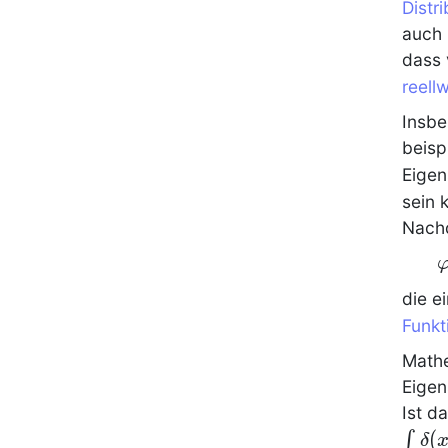
Distri
auch 
dass 
reell
Insbe
beisp
Eigen
sein 
Nach
\
C
die e
\
Funkt
\
Mathe
\
\
Eigen
Ist d
(
∫
δ