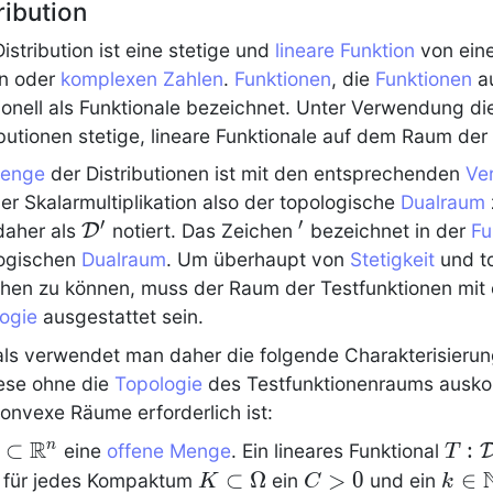
ribution
Distribution
ist eine stetige und
lineare Funktion
von eine
en oder
komplexen Zahlen
.
Funktionen
, die
Funktionen
au
tionell als Funktionale bezeichnet. Unter Verwendung di
ibutionen
stetige, lineare Funktionale auf dem Raum der
enge
der
Distributionen
ist mit den entsprechenden
Ve
er Skalarmultiplikation also der topologische
Dualraum
′
′
\mathcal{D}'
'
daher als
D
notiert. Das Zeichen
bezeichnet in der
Fu
logischen
Dualraum
. Um überhaupt von
Stetigkeit
und t
hen zu können, muss der Raum der Testfunktionen mit 
ogie
ausgestattet sein.
ls verwendet man daher die folgende Charakterisierung a
ese ohne die
Topologie
des Testfunktionenraums ausko
konvexe Räume erforderlich ist:
R
Omega
⊂
T :
:
n
eine
offene Menge
. Ein lineares Funktional
T
subset
\ma
K
⊂
Ω
C
>
0
k
∈
 für jedes Kompaktum
ein
und ein
K
C
k