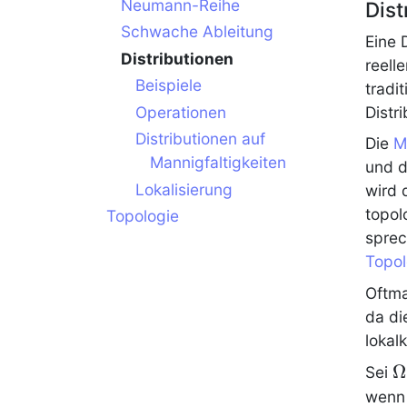
Neumann-Reihe
Dist
Schwache Ableitung
Eine
Distributionen
reell
Beispiele
tradi
Operationen
Distr
Distributionen auf
Die
M
Mannigfaltigkeiten
und d
Lokalisierung
wird 
topo
Topologie
sprec
Topol
Oftma
da di
lokal
\
Ω
Sei
\
wenn