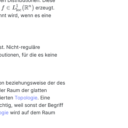
ren
Distributionen
. Diese
R
1
f \in
∈
(
)
n
erzeugt.
f
L
l
o
c
L^1_\mathrm{loc}
nt wird, wenn es eine
(\R^n)
st. Nicht-reguläre
ibutionen
, für die es keine
tion beziehungsweise der des
der Raum der glatten
ierten
Topologie
. Eine
tig, weil sonst der Begriff
ogie
wird auf dem Raum