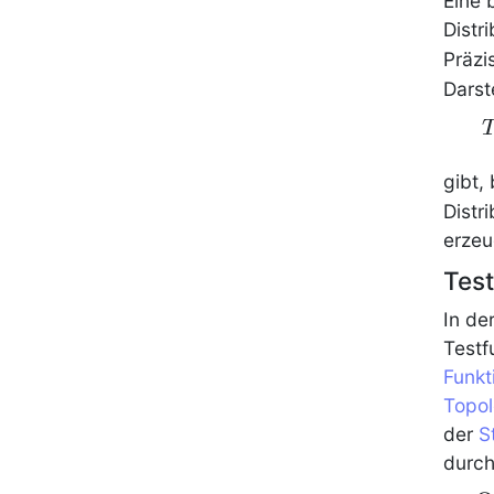
Eine
Distr
Präzi
Darst
T
\
f
gibt,
Distr
erze
Test
In de
Testf
Funkt
Topol
der
S
durch