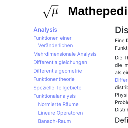
Mathepedi
Dis
Analysis
Funktionen einer
Eine
Veränderlichen
Funkt
Mehrdimensionale Analysis
Die T
Differentialgleichungen
die i
Differentialgeometrie
als e
Funktionentheorie
Diffe
distr
Spezielle Teilgebiete
Physi
Funktionalanalysis
Probl
Normierte Räume
Distr
Lineare Operatoren
Def
Banach-Raum