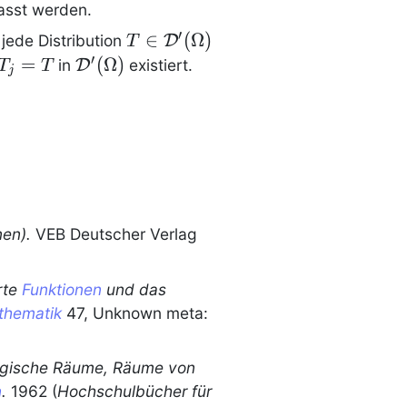
}'(\Omega)
asst werden.
′
T \in
∈
(
Ω
)
r jede
Distribution
D
T
\mathcal{D}'(\Omega)
′
le
=
\mathcal{D}'(\Omega)
(
Ω
)
in
D
existiert.
T
T
j
nen
).
VEB Deutscher Verlag
rte
Funktionen
und das
thematik
47, Unknown meta:
ogische Räume, Räume von
n
.
1962 (
Hochschulbücher für