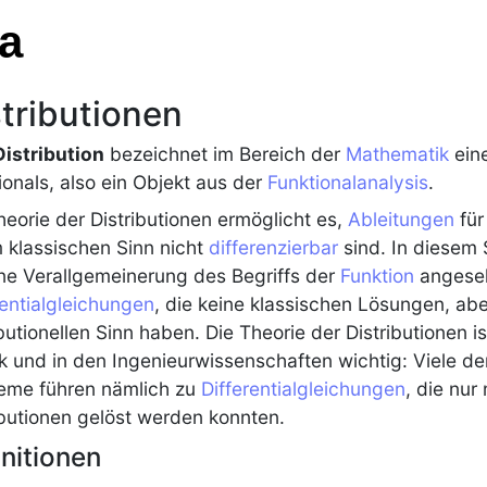
a
tributionen
Distribution
bezeichnet im Bereich der
Mathematik
eine
ionals, also ein Objekt aus der
Funktionalanalysis
.
heorie der
Distributionen
ermöglicht es,
Ableitungen
fü
m klassischen Sinn nicht
differenzierbar
sind. In diesem
ine Verallgemeinerung des Begriffs der
Funktion
angeseh
rentialgleichungen
, die keine klassischen Lösungen, ab
ibutionellen Sinn haben. Die Theorie der
Distributionen
is
k und in den Ingenieurwissenschaften wichtig: Viele de
eme führen nämlich zu
Differentialgleichungen
, die nur
ibutionen
gelöst werden konnten.
initionen