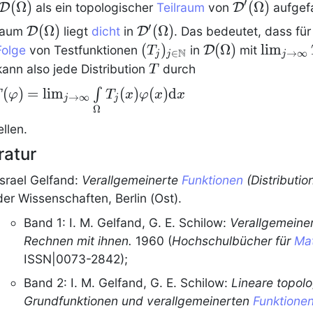
′
\mathcal{D}
(
Ω
)
\mathcal{D
(
Ω
)
D
als ein topologischer
Teilraum
von
D
aufgef
(\phi)
(\Omega)
′
\mathcal{D}
(
Ω
)
\mathcal{D}'(\Omega)
(
Ω
)
Raum
D
liegt
dicht
in
D
. Das bedeutet, dass fü
(\Omega)
(T_j)_{j
(
)
\mathcal{D}
(
Ω
)
\textsty
lim
Folge
von Testfunktionen
in
D
mit
T
N
∈
→
∞
j
j
j
\in \N}
(\Omega)
\lim_{j
T
ann also jede
Distribution
durch
T
\to
(\phi) = \lim_{j \to
(
)
=
lim
(
)
(
)
d
∫
T
φ
T
x
φ
x
x
→
∞
j
j
\infty}
infty}
Ω
T_j = T
int\limits_{\Omega}
ellen.
_j(x) \phi(x)
ratur
mathrm{d} x
Israel Gelfand:
Verallgemeinerte
Funktionen
(
Distributio
der Wissenschaften, Berlin (Ost).
Band 1: I. M. Gelfand, G. E. Schilow:
Verallgemeine
Rechnen mit ihnen.
1960 (
Hochschulbücher für
Ma
ISSN|0073-2842);
Band 2: I. M. Gelfand, G. E. Schilow:
Lineare topol
Grundfunktionen und verallgemeinerten
Funktione