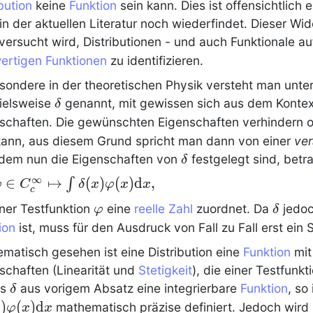
bution
keine
Funktion
sein kann. Dies ist offensichtlich 
in der aktuellen Literatur noch wiederfindet. Dieser Wi
versucht wird,
Distributionen
- und auch Funktionale a
wertigen Funktionen
zu identifizieren.
sondere in der theoretischen Physik versteht man unte
\delta
ielsweise
genannt, mit gewissen sich aus dem Konte
δ
schaften. Die gewünschten Eigenschaften verhindern 
kann, aus diesem Grund spricht man dann von einer
ver
\delta
dem nun die Eigenschaften von
festgelegt sind, bet
δ
∞
phi \in
∈
↦
(
)
(
)
d
,
∫
φ
C
δ
x
φ
x
x
c
_c^\infty
\phi
\delta
iner Testfunktion
eine
reelle Zahl
zuordnet. Da
jedoc
φ
δ
mapsto
ion
ist, muss für den Ausdruck von Fall zu Fall erst ein 
int\limits
matisch gesehen ist eine
Distribution
eine
Funktion
mit
delta(x)
phi(x)
schaften (Linearität und
Stetigkeit
), die einer Testfunkt
\delta
\mathrm{d}x,
as
aus vorigem Absatz eine integrierbare
Funktion
, so
δ
)
(
)
d
mathematisch präzise definiert. Jedoch wird 
x
φ
x
x