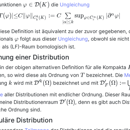
R^n
(\O
\subset
>
\in
\phi \in
∈
(
)
unktionen
D
die
Ungleichung
φ
K
\to 
\Omega
0
\N
\mathcal{D}
T(\phi)| \leq C
(
)
∣
≤
∥
∥
:
=
sup
∣
∂
∣
α
∑
T
φ
C
φ
C
φ
∞
k
(
)
∈
(
)
(K)
C
K
φ
C
K
c
b
|\phi\|_{C_b^k(K)}
∣
∣
≤
α
k
= C
 Diese Definition ist äquivalent zu der zuvor gegebenen,
sum\limits_{|\alpha|
\phi
ionals
folgt aus dieser
Ungleichung
, obwohl sie nich
φ
leq k}^{} \sup_{\phi
hcal{D}
)
als (LF)-Raum bornologisch ist.
in
ega)
ung einer Distribution
_c^\infty(K)}\left|
partial^\alpha \phi
in der obigen alternativen Definition für alle Kompakta
right|
T
n, so wird diese als Ordnung von
bezeichnet. Die
M
T
′
′
k
\mathcal{D}'^k(\Omega)
(
Ω
)
\textstyle
(
Ω
)
:
=
k
ung
wird mit
D
bezeichnet und mit
D
k
F
\bigcup\l
e
aller
Distributionen
mit endlicher Ordnung. Dieser Raum
′
\mathcal{D}'(\Omega)
(
Ω
)
meine Distributionenraum
D
, denn es gibt auch
Dis
che Ordnung sind.
läre Distribution