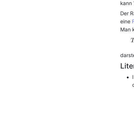
kann
T
Der 
eine
Man k
T
\
\
darst
T
Lite
\