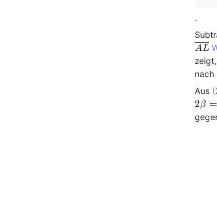
.
Subtr
W
A
L
zeigt
nach
Aus
(
2
=
β
gege