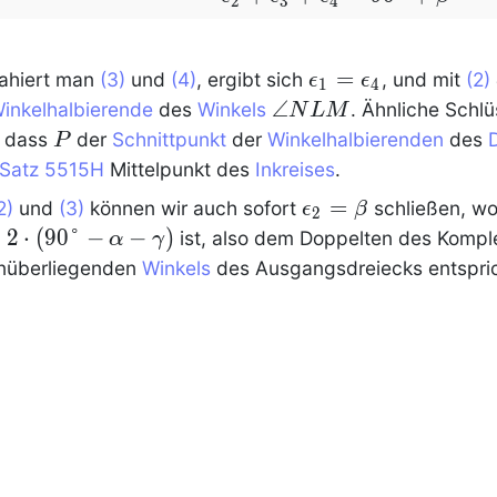
}
2
3
4
+\beta
\epsilon_1=\epsil
=
ahiert man
(3)
und
(4)
, ergibt sich
, und mit
(2)
ϵ
ϵ
1
4
\angle
∠
inkelhalbierende
des
Winkels
. Ähnliche Schlü
N
L
M
NLM
P
, dass
der
Schnittpunkt
der
Winkelhalbierenden
des
P
Satz 5515H
Mittelpunkt des
Inkreises
.
\epsilon_2=\beta
=
2)
und
(3)
können wir auch sofort
schließen, w
ϵ
β
2
2
⋅
(
9
0
°
−
−
)
ist, also dem Doppelten des Komp
α
γ
nüberliegenden
Winkels
des Ausgangsdreiecks entspri