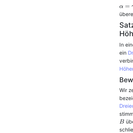
=
α
übere
Sat
Höh
In e
ein
D
verbi
Höhen
Bew
Wir z
beze
Dreie
stimm
übe
B
schli