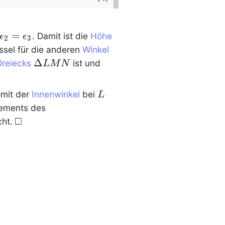
on_4
\epsilon_2=\epsilon_3
=
\ovl
. Damit ist die
Höhe
ϵ
ϵ
2
3
{AL
ssel für die anderen
Winkel
}
\Delta
Δ
Dreiecks
ist und
L
M
N
LMN
L
2\beta=2\cdot
omit der
Innenwinkel
bei
L
(90°-\alpha-
lements des
\gamma)
\qed
□
cht.