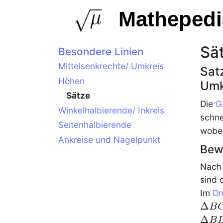
Mathepedi
Sä
Besondere Linien
Mittelsenkrechte/ Umkreis
Sat
Höhen
Umk
Sätze
Die
G
Winkelhalbierende/ Inkreis
schn
Seitenhalbierende
wobe
Ankreise und Nagelpunkt
Bew
Nach
sind 
Im
Dr
Δ
B
Δ
B