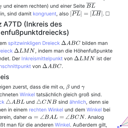
BHL
\ovl{BL}
und einem rechten) und einer Seite
γ
B
L
|\ovl{PL}|=|\ovl{LH
∣
∣
=
∣
∣
\qed
□
in, sind damit
kongruent
, also
.
P
L
L
H
z A7TD (Inkreis des
enfußpunktdreiecks)
\Delta
Δ
inem
spitzwinkligen Dreieck
bilden man
A
B
C
ABC
\Delta
Δ
reieck
, indem man die Höhenfußpunkte
L
M
N
LMN
\Delta
Δ
ndet. Der
Inkreismittelpunkt
von
ist der
L
M
N
LMN
\Delta
Δ
schnittpunkt
von
.
A
B
C
ABC
eis
\alpha
\beta
\gamma
eigen zuerst, dass die mit
,
und
α
β
γ
ichneten
Winkel
tatsächlich gleich groß sind.
\triangle
△
\triangle
△
ck
und
sind
ähnlich
, denn sie
A
B
L
C
N
B
ABL
CNB
B
en in einem
rechten Winkel
und dem
Winkel
bei
\alpha=\angle
=
∠
=
∠
rein, daher
. Analog
α
B
A
L
B
C
N
BAL=\angle
eßt man für die anderen
Winkel
. Außerdem gilt,