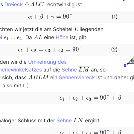
BCN
\triangle
△
as
Dreieck
rechtwinklig ist
A
L
C
ALC
\alpha+\beta+\gamma=90°
+
+
=
9
0
°
(1)
α
β
γ
L
chten wir jetzt die am Scheitel
liegenden
L
\epsilon_1
\epsilon_4
\ovl
l
...
. Da
eine
Höhe
ist, gilt
ϵ
ϵ
A
L
1
4
{AL}
\epsilon_1+\epsilon_2=\epsilon_3+\eps
+
=
+
=
9
0
°
(2)
ϵ
ϵ
ϵ
ϵ
1
2
3
4
den wir die
Umkehrung des
\ovl{LM}
heriewinkelsatzes
auf die
Sehne
an, so
L
M
ABLM
t sich, dass
ein
Sehnenviereck
ist und daher gi
A
B
L
M
, also mit
(1)
\epsilon_1+\epsilon_2+\e
+
+
=
9
0
°
+
ϵ
ϵ
ϵ
β
1
2
3
+\beta
\ovl
naloger Schluss mit der
Sehne
ergibt.
L
N
{LN
\epsilon_2+\epsilon_3+\e
+
+
=
9
0
°
+
ϵ
ϵ
ϵ
β