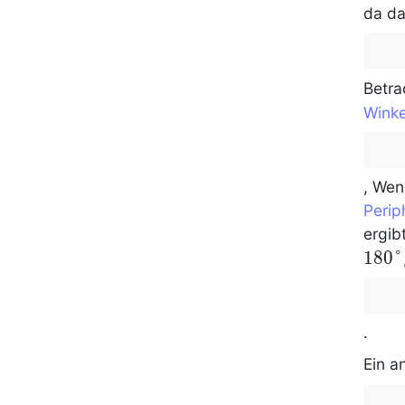
da d
Betra
Winke
, Wen
Perip
ergib
1
8
0
°
.
Ein a