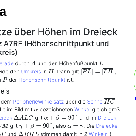
a
tze über Höhen im Dreieck
z A7RF (Höhenschnittpunkt und
reis)
A
L
erade
durch
und den Höhenfußpunkt
A
L
H
|\ovl{PL}|=|\ovl{
∣
∣
=
∣
∣
eide den
Umkreis
in
. Dann gilt
,
H
P
L
L
H
P
i
der
Höhenschnittpunkt
ist.
P
eis
\ovl{HC}
 dem
Peripheriewinkelsatz
über die
Sehne
H
C
\alpha
die im Bild mit
bezeichneten
Winkel
gleich groß.
α
\Delta
Δ
\alpha+\beta=90°
+
=
9
0
°
\Delta
eieck
gilt
und im
Dreieck
A
L
C
α
β
ALC
BCM
\gamma+\beta=90°
+
=
9
0
°
\alpha=\gamma
=
\Delta
gilt
, also
. Die
Dreiecke
C
M
γ
β
α
γ
BLP
\Delta
Δ
\alpha
und
stimmen damit in 2
Winkeln
(
L
P
B
H
L