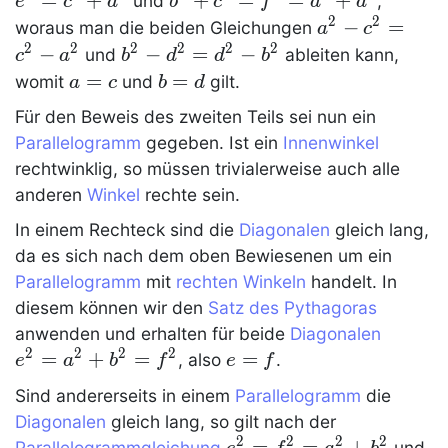
=
+
b^2+c^2=f^2=a^2+d^2
+
=
=
+
und
,
e
c
d
b
c
f
a
d
2
2
a^2-
−
=
woraus man die beiden Gleichungen
a
c
c^2=c^2-
2
2
2
2
2
2
−
b^2-
−
=
−
und
ableiten kann,
c
a
b
d
d
b
a^2
d^2=d^2-
a=c
=
b=d
=
womit
und
gilt.
a
c
b
d
b^2
Für den Beweis des zweiten Teils sei nun ein
Parallelogramm
gegeben. Ist ein
Innenwinkel
rechtwinklig, so müssen trivialerweise auch alle
anderen
Winkel
rechte sein.
In einem
Rechteck
sind die
Diagonalen
gleich lang,
da es sich nach dem oben Bewiesenen um ein
Parallelogramm
mit
rechten Winkeln
handelt. In
diesem können wir den
Satz des Pythagoras
e^2=a
anwenden und erhalten für beide
Diagonalen
2
2
2
2
=
+
=
e=f
=
, also
.
e
a
b
f
e
f
Sind andererseits in einem
Parallelogramm
die
Diagonalen
gleich lang, so gilt nach der
2
2
2
2
e^2=f^2=a^2+b^2
=
=
+
Parallelogrammgleichung
und