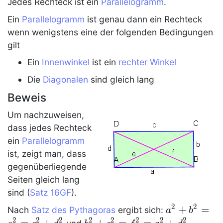
Jedes
Rechteck
ist ein
Parallelogramm
.
Ein
Parallelogramm
ist genau dann ein
Rechteck
wenn wenigstens eine der folgenden Bedingungen
gilt
Ein
Innenwinkel
ist ein
rechter Winkel
Die
Diagonalen
sind gleich lang
Beweis
Um nachzuweisen,
dass jedes
Rechteck
ein
Parallelogramm
ist, zeigt man, dass
gegenüberliegende
Seiten gleich lang
sind (
Satz 16GF
).
2
2
a^2+b^2=e
+
=
Nach
Satz des Pythagoras
ergibt sich:
a
b
2
2
2
2
2
2
2
2