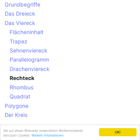
Grundbegriffe
Das Dreieck
Das Viereck
Flächeninhalt
Trapez
Sehnenviereck
Parallelogramm
Drachenviereck
Rechteck
Rhombus
Quadrat
Polygone
Der Kreis
Die auf dieser Webseite verwendeten Werbenetzwerke
OK!
benutzen Cookies.
Weitere Informationen.