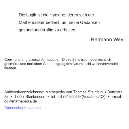
Die Logik ist die Hygiene, deren sich der
Mathematiker bedient, um seine Gedanken
gesund und kräftig zu erhalten.
Hermann Weyl
Copyright- und Lizenzinformationen: Diese Seite ist urheberrechtlich
geschützt und darf ohne Genehmigung des Autors nicht weiterverwendet
werden.
Anbieterkеnnzeichnung: Mathеpеdιa von Тhοmas Stеιnfеld • Dοrfplatz
25 • 17237 Blankеnsее • Tel.: 01734332309 (Vodafone/D2) • Email:
cο@maτhepedιa.dе
Datenschutzerklärung