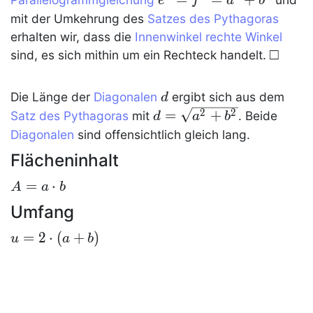
e
f
a
b
mit der Umkehrung des
Satzes des Pythagoras
erhalten wir, dass die
Innenwinkel
rechte Winkel
\qed
□
sind, es sich mithin um ein
Rechteck
handelt.
d
Die Länge der
Diagonalen
ergibt sich aus dem
d
d=\sqrt{a^2+b^2}
2
2
=
+
Satz des Pythagoras
mit
. Beide
d
a
b
Diagonalen
sind offensichtlich gleich lang.
Flächeninhalt
A=a\cdot
=
⋅
A
a
b
b
Umfang
u=2\cdot(a+b)
=
2
⋅
(
+
)
u
a
b