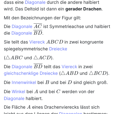
dass eine
Diagonale
durch die andere halbiert
wird. Das
Deltoid
ist dann ein
gerader Drachen
.
Mit den Bezeichnungen der Figur gilt:
\overline{AC}
Die
Diagonale
ist Symmetrieachse und halbiert
A
C
\overline{BD}
die
Diagonale
.
B
D
ABCD
Sie teilt das
Viereck
in zwei kongruente
A
B
C
D
spiegelsymmetrische
Dreiecke
\triangle
△
\triangle
△
(
und
).
A
B
C
A
C
D
ABC
ACD
\overline{BD}
Die
Diagonale
teilt das
Viereck
in zwei
B
D
\triangle
△
\triangle
△
gleichschenklige Dreiecke
(
und
).
A
B
D
B
C
D
ABD
BCD
B
D
Die
Innenwinkel
bei
und bei
sind gleich groß.
B
D
A
C
Die
Winkel
bei
und bei
werden von der
A
C
Diagonale
halbiert.
A
Die Fläche
eines
Drachenvierecks
lässt sich
A
leicht aus den Längen der
Diagonalen
bestimmen: