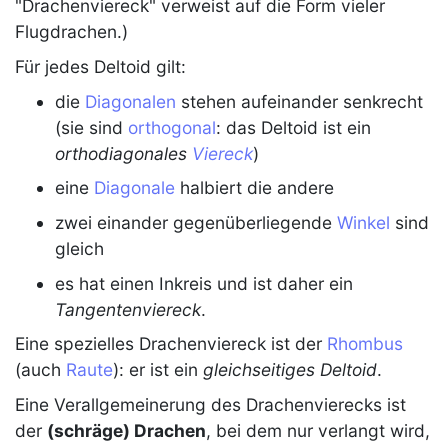
"
Drachenviereck
" verweist auf die Form vieler
Flugdrachen.)
Für jedes
Deltoid
gilt:
die
Diagonalen
stehen aufeinander senkrecht
(sie sind
orthogonal
: das
Deltoid
ist ein
orthodiagonales
Viereck
)
eine
Diagonale
halbiert die andere
zwei einander gegenüberliegende
Winkel
sind
gleich
es hat einen Inkreis und ist daher ein
Tangentenviereck
.
Eine spezielles
Drachenviereck
ist der
Rhombus
(auch
Raute
): er ist ein
gleichseitiges
Deltoid
.
Eine Verallgemeinerung des
Drachenvierecks
ist
der
(schräge) Drachen
, bei dem nur verlangt wird,