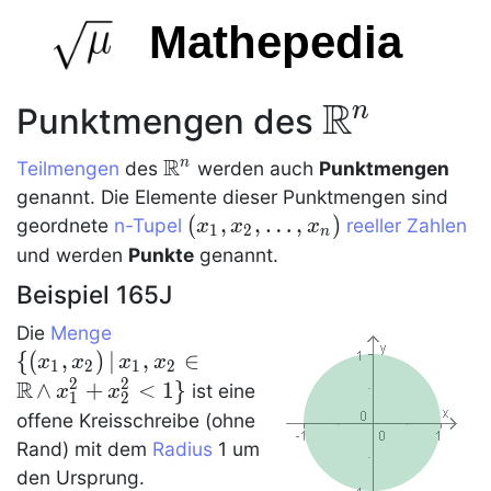
Mathepedia
R
\R^n
n
Punktmengen des
R
\R^n
n
Teilmengen
des
werden auch
Punktmengen
genannt. Die Elemente dieser
Punktmengen
sind
(x_1,x_2,\dots,x_n)
(
,
,
…
,
)
geordnete
n-Tupel
reeller Zahlen
x
x
x
1
2
n
und werden
Punkte
genannt.
Beispiel 165J
\{ (x_1,x_2)\, | \,
Die
Menge
x_1,x_2\in\R \,
{
(
,
)
∣
,
∈
x
x
x
x
1
2
1
2
\and \,
R
2
2
∧
+
<
1
}
ist eine
x
x
1
2
x_1^2+x_2^2<1\}
offene Kreisschreibe (ohne
Rand) mit dem
Radius
1 um
den Ursprung.