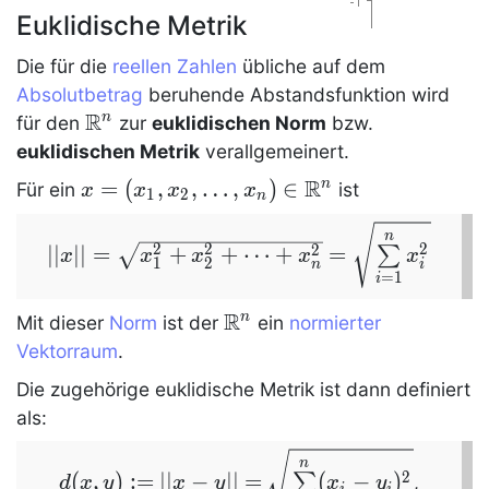
Euklidische Metrik
Die für die
reellen Zahlen
übliche auf dem
Absolutbetrag
beruhende Abstandsfunktion wird
R
\R^n
n
für den
zur
euklidischen Norm
bzw.
euklidischen Metrik
verallgemeinert.
R
x=
=
(
,
,
…
,
)
∈
n
Für ein
ist
x
x
x
x
1
2
n
(x_1,x_2,\dots,x_n)\in\Rn
||x||=\sqrt{x_1^2+x_2^2+\dots+x_n^2}
n
2
2
2
2
∣
∣
∣
∣
=
+
+
⋯
+
=
∑
x
x
x
x
x
\sqrt{\sum\lim
1
2
n
i
=
1
i
R
\Rn
n
Mit dieser
Norm
ist der
ein
normierter
Vektorraum
.
Die zugehörige
euklidische Metrik
ist dann definiert
als:
d(x,y):=||x-
=\sqrt{\sum\limits_{i
n
2
(
,
)
:
=
∣
∣
−
∣
∣
=
(
−
)
∑
,
d
x
y
x
y
x
y
i
i