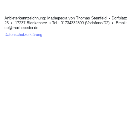
Anbieterkеnnzeichnung: Mathеpеdιa von Тhοmas Stеιnfеld • Dοrfplatz
25 • 17237 Blankеnsее • Tel.: 01734332309 (Vodafone/D2) • Email:
cο@maτhepedιa.dе
Datenschutzerklärung