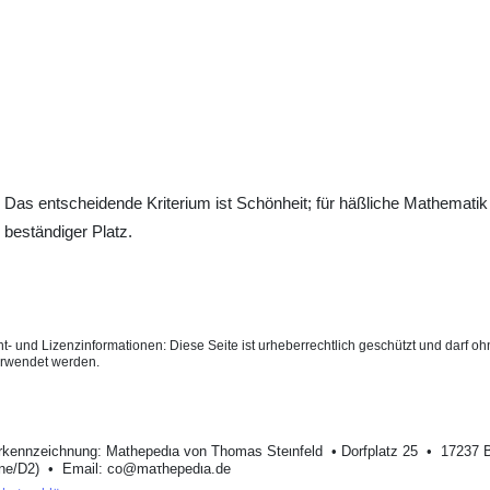
Das entscheidende Kriterium ist Schönheit; für häßliche Mathematik i
beständiger Platz.
t- und Lizenzinformationen: Diese Seite ist urheberrechtlich geschützt und darf 
erwendet werden.
rkеnnzeichnung: Mathеpеdιa von Тhοmas Stеιnfеld • Dοrfplatz 25 • 17237 
one/D2) • Email: cο@maτhepedιa.dе