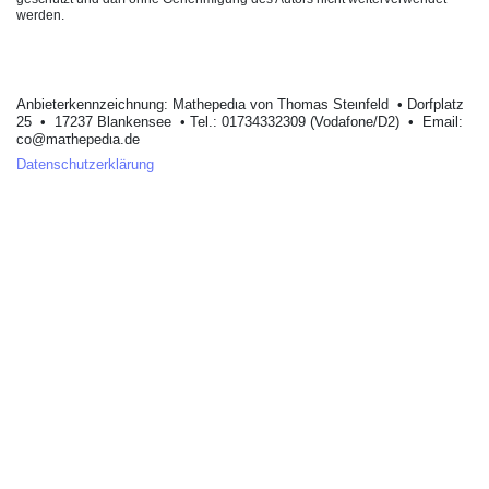
werden.
Anbieterkеnnzeichnung: Mathеpеdιa von Тhοmas Stеιnfеld • Dοrfplatz
25 • 17237 Blankеnsее • Tel.: 01734332309 (Vodafone/D2) • Email:
cο@maτhepedιa.dе
Datenschutzerklärung