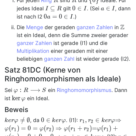
R
R
\
{
0
}
Für jeden
Ring
sind
und
Ideale
. Für
R
R
{0\}
I\subseteq
⊆
0\in
0
∈
a\in
∈
jedes
Ideal
gilt
. (Sei
, dann
I
R
I
a
I
R
I
I
0a=0\in
0
=
0
∈
ist nach
I2
.)
a
I
I
Z
\Z
Die
Menge
der geraden
ganzen Zahlen
in
ist ein
Ideal
, denn die Summe zweier gerader
ganzer Zahlen
ist gerade (
I1
) und die
Multiplikation
einer geraden mit einer
beliebigen
ganzen Zahl
ist wieder gerade (
I2
).
Satz 81DC (Kerne von
Ringhomomorphismen als Ideale)
\phi:R\longrightarrow
:
⟶
Sei
ein
Ringhomomorphismus
. Dann
φ
R
S
S
\ker\phi
ker
ist
ein
Ideal
.
φ
Beweis
\Ker\phi\ne\OO
=
/
∅
0\in\Ker\phi
0
∈
r_1,
,
∈
\Right
⇒
, da
. (
I1
):
k
e
r
φ
k
e
r
φ
r
r
k
e
r
φ
1
2
r_2\in\Ker\phi
(
)
=
0
=
(
)
\Rightarrow\phi(r_1+r_2)
⇒
(
+
)
=
(
)
+
φ
r
φ
r
φ
r
r
φ
r
1
2
1
2
1
{=}\phi(r_1)+\phi(r_2)=