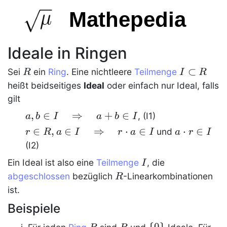
Mathepedia
Ideale in Ringen
R
I\subset
⊂
Sei
ein
Ring
. Eine nichtleere
Teilmenge
R
I
R
R
heißt beidseitiges
Ideal
oder einfach nur
Ideal
, falls
gilt
a,b\in
,
∈
⇒
+
∈
, (
I1
)
a
b
I
a
b
I
I\quad\Rightarrow\quad
r\in R, a\in
∈
,
∈
⇒
⋅
∈
a\cdot
⋅
∈
und
r
R
a
I
r
a
I
a
r
I
a+b\in I
I\quad\Rightarrow\quad
r\in I
(
I2
)
r\cdot a\in I
I
Ein
Ideal
ist also eine
Teilmenge
, die
I
R
abgeschlossen
bezüglich
-Linearkombinationen
R
ist.
Beispiele