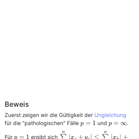
Beweis
Zuerst zeigen wir die Gültigkeit der
Ungleichung
p=1
=
1
p=\infty
=
∞
für die "pathologischen" Fälle
und
.
p
p
n
n
p=1
{\sum\limits_{j=1}^n|x_j
=
1
∣
+
∣
≤
∣
∣
+
∑
∑
Für
ergibt sich
p
x
y
x
j
j
k