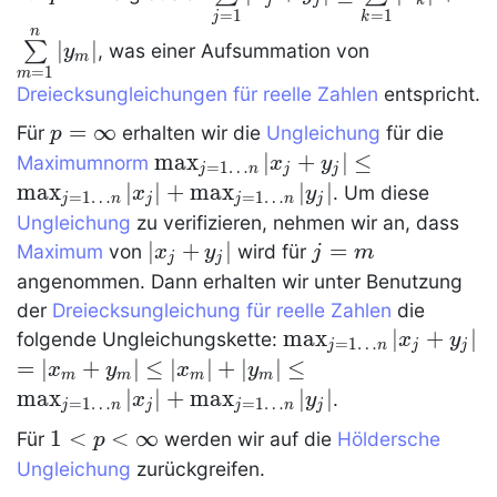
{\sum\limits_{m=1}^n|y_
=
1
=
1
j
k
n
∣
∣
∑
, was einer Aufsummation von
y
m
=
1
m
Dreiecksungleichungen für reelle Zahlen
entspricht.
p=\infty
=
∞
Für
erhalten wir die
Ungleichung
für die
p
\max_{j=1\dots
max
∣
+
∣
≤
Maximumnorm
x
y
=
1
…
j
n
j
j
n} |x_j+y_j| \le
max
∣
∣
+
max
∣
∣
. Um diese
x
y
=
1
…
=
1
…
j
n
j
j
n
j
\max_{j=1\dots
Ungleichung
zu verifizieren, nehmen wir an, dass
n} |x_j|
|x_j+y_j|
∣
+
∣
j=m
=
Maximum
von
wird für
x
y
j
m
j
j
+\max_{j=1\dots
angenommen. Dann erhalten wir unter Benutzung
n} |y_j|
der
Dreiecksungleichung für reelle Zahlen
die
\max_{j=1\dots
max
∣
+
∣
folgende Ungleichungskette:
x
y
=
1
…
j
n
j
j
n} |x_j+y_j|
=|x_m+y_m|
=
∣
+
∣
\le
≤
∣
∣
+
∣
∣
\le
≤
x
y
x
y
m
m
m
m
|x_m|+|y_m|
\max_{j=1\dots
max
∣
∣
+
max
∣
∣
.
x
y
=
1
…
=
1
…
j
n
j
j
n
j
n} |x_j|
1<p<\infty
1
<
<
∞
Für
werden wir auf die
Höldersche
p
+\max_{j=1\dots
Ungleichung
zurückgreifen.
n} |y_j|