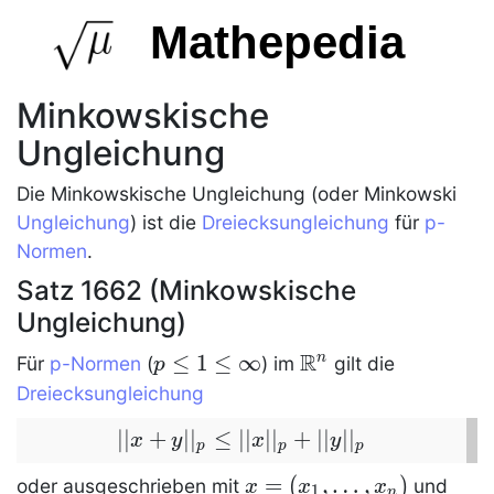
Mathepedia
Minkowskische
Ungleichung
Die
Minkowskische Ungleichung
(oder Minkowski
Ungleichung
) ist die
Dreiecksungleichung
für
p-
Normen
.
Satz 1662 (Minkowskische
Ungleichung)
R
p\le
≤
1
≤
∞
\Rn
n
Für
p-Normen
(
) im
gilt die
p
1\le
Dreiecksungleichung
\infty
∣
∣
||x+y||_p\le
+
∣
∣
≤
∣
∣
∣
∣
+
∣
∣
∣
∣
x
y
x
y
p
p
p
||x||_p+||y||_p
x=
=
(
,
…
,
)
y=
oder ausgeschrieben mit
und
x
x
x
1
n