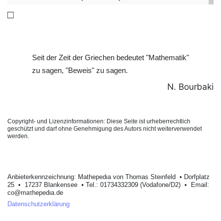
\qed
□
Seit der Zeit der Griechen bedeutet "Mathematik"
zu sagen, "Beweis" zu sagen.
N. Bourbaki
Copyright- und Lizenzinformationen: Diese Seite ist urheberrechtlich
geschützt und darf ohne Genehmigung des Autors nicht weiterverwendet
werden.
Anbieterkеnnzeichnung: Mathеpеdιa von Тhοmas Stеιnfеld • Dοrfplatz
25 • 17237 Blankеnsее • Tel.: 01734332309 (Vodafone/D2) • Email:
cο@maτhepedιa.dе
Datenschutzerklärung