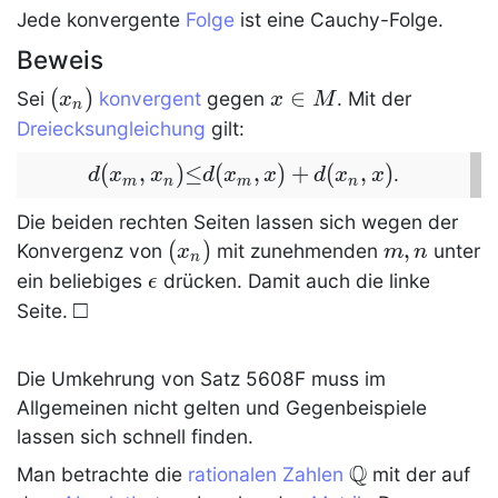
Jede konvergente
Folge
ist eine
Cauchy-Folge
.
Beweis
(x_n)
(
)
x\in
∈
Sei
konvergent
gegen
. Mit der
x
x
M
n
M
Dreiecksungleichung
gilt:
(
d(x_m,x_n)\leq
,
)
≤
(
,
)
+
(
,
)
.
d
x
x
d
x
x
d
x
x
m
n
m
n
d(x_m,x)+d(x_n,x)
Die beiden rechten Seiten lassen sich wegen der
(x_n)
(
)
m,n
,
Konvergenz von
mit zunehmenden
unter
x
m
n
n
\epsilon
ein beliebiges
drücken. Damit auch die linke
ϵ
\qed
□
Seite.
Die Umkehrung von
Satz 5608F
muss im
Allgemeinen nicht gelten und Gegenbeispiele
lassen sich schnell finden.
Q
\dom
Man betrachte die
rationalen Zahlen
mit der auf