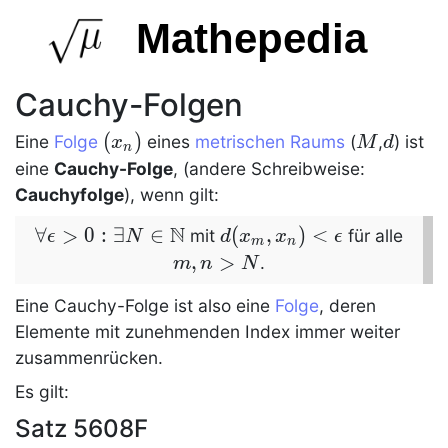
Mathepedia
Cauchy-Folgen
(x_n)
(
)
M
d
Eine
Folge
eines
metrischen Raums
(
,
) ist
x
M
d
n
eine
Cauchy-Folge
, (andere Schreibweise:
Cauchyfolge
), wenn gilt:
N
∀
\forall
>
0
:
∃
∈
d(x_m,x_n)
(
,
)
<
m,n
mit
für alle
ϵ
N
d
x
x
ϵ
m
n
\epsilon>0:
<\epsilon
,
>
.
m
n
N
\exists
Eine
Cauchy-Folge
ist also eine
Folge
, deren
N\in\dom
Elemente mit zunehmenden Index immer weiter
N
zusammenrücken.
Es gilt:
Satz 5608F