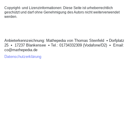
Copyright- und Lizenzinformationen: Diese Seite ist urheberrechtlich
geschützt und darf ohne Genehmigung des Autors nicht weiterverwendet
werden.
Anbieterkеnnzeichnung: Mathеpеdιa von Тhοmas Stеιnfеld • Dοrfplatz
25 • 17237 Blankеnsее • Tel.: 01734332309 (Vodafone/D2) • Email:
cο@maτhepedιa.dе
Datenschutzerklärung