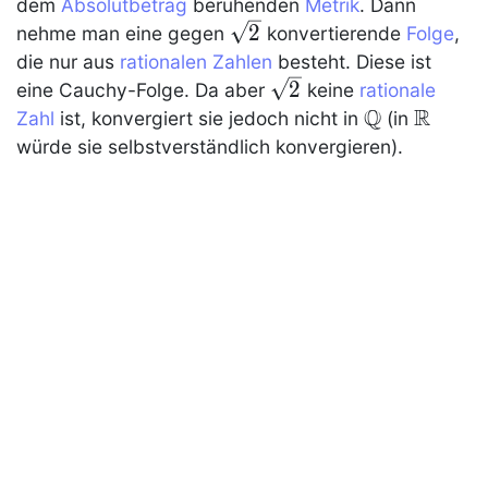
Q
dem
Absolutbetrag
beruhenden
Metrik
. Dann
\sqrt
2
nehme man eine gegen
konvertierende
Folge
,
2
die nur aus
rationalen Zahlen
besteht. Diese ist
\sqrt
2
eine
Cauchy-Folge
. Da aber
keine
rationale
Q
R
2
\dom
\dom
Zahl
ist, konvergiert sie jedoch nicht in
(in
Q
R
würde sie selbstverständlich konvergieren).